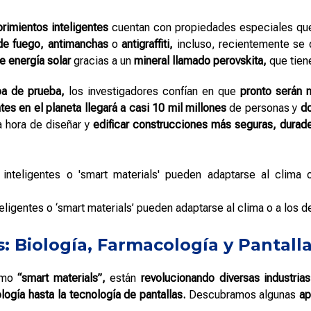
brimientos inteligentes
cuentan con propiedades especiales que
de fuego,
antimanchas
o
antigraffiti,
incluso, recientemente se 
e energía solar
gracias a un
mineral llamado perovskita,
que tien
pa de prueba,
los investigadores confían en que
pronto serán n
tes en el planeta llegará a casi 10 mil millones
de personas y
do
a hora de diseñar y
edificar construcciones más seguras, durade
eligentes o ‘smart materials’ pueden adaptarse al clima o a los d
s: Biología, Farmacología y Pantall
omo
“smart materials”,
están
revolucionando diversas industrias
logía hasta la tecnología de pantallas.
Descubramos algunas
ap