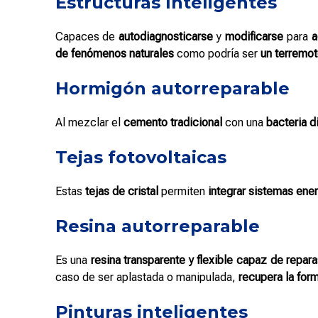
Estructuras Inteligentes
Capaces de
autodiagnosticarse
y
modificarse
para
a
de fenómenos naturales
como podría ser
un terremot
Hormigón autorreparable
Al mezclar el
cemento tradicional
con una
bacteria d
Tejas fotovoltaicas
Estas
tejas de cristal
permiten
integrar sistemas ene
Resina autorreparable
Es una
resina transparente y flexible capaz de repar
caso de ser aplastada o manipulada,
recupera la form
Pinturas inteligentes